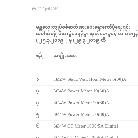
02 April 2019
မန္တလေးလျှပ်စစ်ဓာတ်အားပေးရေးကော်ပိုရေးရှင်း
အပါတ်စဉ် မီတာခွဲဝေရရှိမှု၊ ထုတ်ပေးမှုနှင့် လက်ကျန
( ၂၅.၃.၂၀၁၉ ) မှ (၂၉.၃.၂၀၁၉)ထိ
စဉ်
အမျိုးအစား
၁
1Ø2W Static Watt Hour Meter 5(30)A
၃
3Ø4W Power Meter 10(30)A
၄
3Ø4W Power Meter 20(60)A
၅
3Ø4W Power Meter 30(80)A
၆
3Ø4W CT Meter 1000/5A Digital