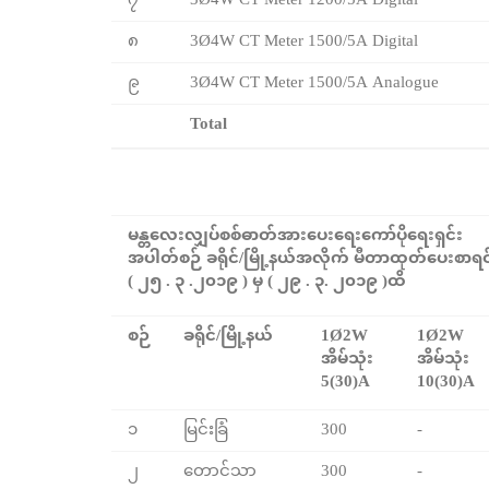
၇
3Ø4W CT Meter 1200/5A Digital
၈
3Ø4W CT Meter 1500/5A Digital
၉
3Ø4W CT Meter 1500/5A Analogue
Total
မန္တလေးလျှပ်စစ်ဓာတ်အားပေးရေးကော်ပိုရေးရှင်း
အပါတ်စဉ် ခရိုင်/မြို့နယ်အလိုက် မီတာထုတ်ပေးစာရင
( ၂၅ . ၃ .၂၀၁၉ ) မှ ( ၂၉ . ၃. ၂၀၁၉ )ထိ
စဉ်
ခရိုင်/မြို့နယ်
1Ø2W
1Ø2W
အိမ်သုံး
အိမ်သုံး
5(30)A
10(30)A
၁
မြင်းခြံ
300
-
၂
တောင်သာ
300
-