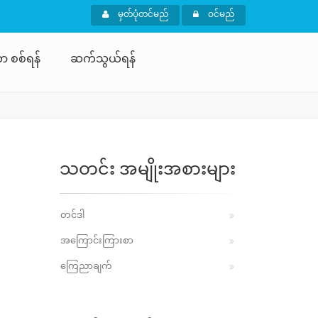
မှတ်ပုံတင်မည်
ဝင်မည်
ာ စစ်ရန်
ဆက်သွယ်ရန်
သတင်း အမျိုးအစားများ
တင်ဒါ
အကြောင်းကြားစာ
ကြေညာချက်