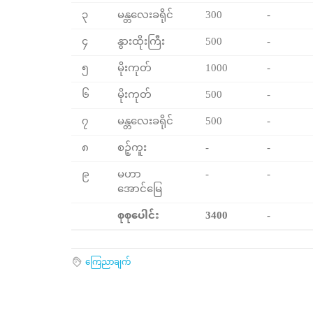
၃
မန္တလေးခရိုင်
300
-
၄
နွားထိုးကြီး
500
-
၅
မိုးကုတ်
1000
-
၆
မိုးကုတ်
500
-
၇
မန္တလေးခရိုင်
500
-
၈
စဉ့်ကူး
-
-
၉
မဟာ
-
-
အောင်မြေ
စုစုပေါင်း
3400
-
ကြေညာချက်