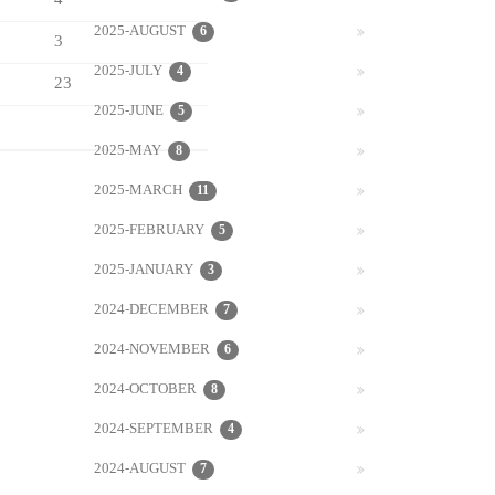
4
2025-AUGUST
6
3
2025-JULY
4
23
2025-JUNE
5
2025-MAY
8
2025-MARCH
11
2025-FEBRUARY
5
2025-JANUARY
3
2024-DECEMBER
7
2024-NOVEMBER
6
2024-OCTOBER
8
2024-SEPTEMBER
4
2024-AUGUST
7