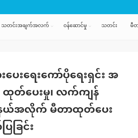
သတင်းအချက်အလက်
ဝန်ဆောင်မှု
သတင်း
မီတ
းပေးရေးကော်ပိုရေးရှင်း အ
ု၊ ထုတ်ပေးမှု၊ လက်ကျန်
မြို့နယ်အလိုက် မီတာထုတ်ပေး
ပြခြင်း