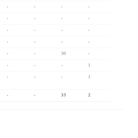
-
-
-
-
-
-
-
-
-
-
-
-
-
-
-
-
-
-
30
-
-
-
-
1
-
-
-
1
-
-
33
2