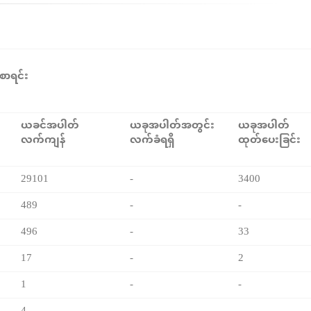
်စာရင်း
ယခင်အပါတ်
ယခုအပါတ်အတွင်း
ယခုအပါတ်
လက်ကျန်
လက်ခံရရှိ
ထုတ်ပေးခြင်း
29101
-
3400
489
-
-
496
-
33
17
-
2
1
-
-