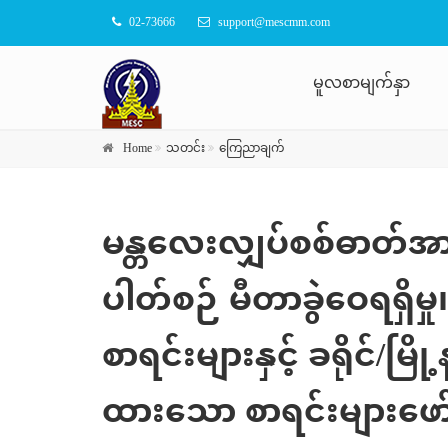
02-73666
support@mescmm.com
မူလစာမျက်နှာ
Home
သတင်း
ကြေညာချက်
မန္တလေးလျှပ်စစ်ဓာတ်အာ
ပါတ်စဉ် မီတာခွဲဝေရရှိမှ
စာရင်းများနှင့် ခရိုင်/
ထားသော စာရင်းများဖော်