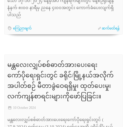
သော ၁၇-၁၀-၂၀၂၄ နေ့မှအပ ကျန်ရက်များတွင် နေ့စဉ်ရုံးချိန်
နံနက် ၈း၀၀ နာရီမှ ညနေ ၄း၀၀အတွင်း ကောက်ခံပေးလျက်ရှိ
ပါသည်
ကြေညာချက်
ဆက်ဖတ်ရန်
မန္တလေးလျှပ်စစ်ဓာတ်အားပေးရေး
ကော်ပိုရေးရှင်းတွင် ခရိုင်/မြို့နယ်အလိုက်
အပါတ်စဉ် မီတာခွဲဝေရရှိမှု၊ ထုတ်ပေးမှု၊
လက်ကျန်စာရင်းများကိုဖော်ပြခြင်း။
10 October 2024
မန္တလေးလျှပ်စစ်ဓာတ်အားပေးရေးကော်ပိုရေးရှင်းတွင် (