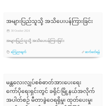
အများပြည်သူသို့ အသိပေးပန်ကြားခြင်း
30 October 2024
အများပြည်သူသို့ အသိပေးပန်ကြားခြင်း
ကြေညာချက်
ဆက်ဖတ်ရန်
မန္တလေးလျှပ်စစ်ဓာတ်အားပေးရေး
ကော်ပိုရေးရှင်းတွင် ခရိုင်/မြို့နယ်အလိုက်
အပါတ်စဉ် မီတာခွဲဝေရရှိမှု၊ ထုတ်ပေးမှု၊