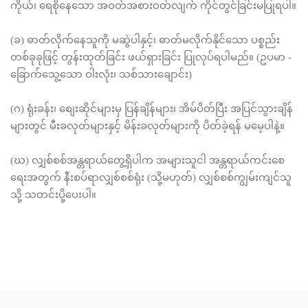
ကိုယ်၊ ရေစိုနေသော အဝတ်အစားဝတ်လျက် ကိုင်တွင်ခြင်းမပြုရပါ။
(ခ) ဓာတ်လိုက်နေသူကို မဆွဲပါနှင့်၊ ဓာတ်မလိုက်နိုင်သော ပစ္စည်း
တစ်ခုခုဖြင့် တွန်းထုတ်ခြင်း ဖယ်ရှားခြင်း ပြုလုပ်ရပါမည်။ (ဥပမာ -
ခြောက်သွေ့သော ဝါးလုံး၊ သစ်သားချောင်း)
(ဂ) ရုံးခန်း၊ စျေးဆိုင်များမှ ပြန်ချိန်များ၊ အိမ်ပိတ်ပြီး အပြင်သွားချိန်
များတွင် မီးခလုတ်များနှင့် မိန်းခလုတ်များကို ပိတ်ခဲ့ရန် မမေ့ပါနဲ့။
(ဃ) လျှစ်စစ်အန္တရာယ်တွေ့ရှိပါက အများသူငါ အန္တရာယ်ကင်းစေ
ရေးအတွက် နီးစပ်ရာလျှစ်စစ်ရုံး (သို့မဟုတ်) လျှစ်စစ်ကျွမ်းကျင်သူ
သို့ သတင်းပို့ပေးပါ။