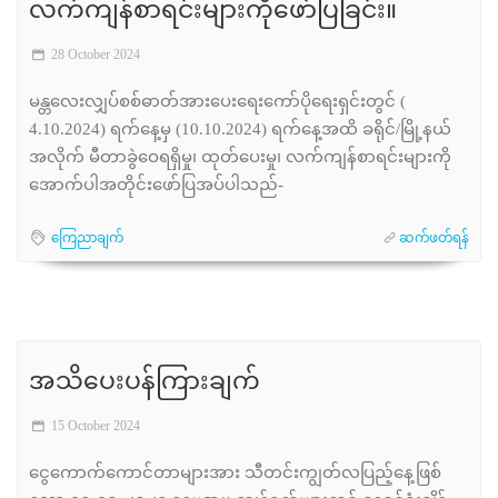
လက်ကျန်စာရင်းများကိုဖော်ပြခြင်း။
28 October 2024
မန္တလေးလျှပ်စစ်ဓာတ်အားပေးရေးကော်ပိုရေးရှင်းတွင် (
4.10.2024) ရက်နေ့မှ (10.10.2024) ရက်နေ့အထိ ခရိုင်/မြို့နယ်
အလိုက် မီတာခွဲဝေရရှိမှု၊ ထုတ်ပေးမှု၊ လက်ကျန်စာရင်းများကို
အောက်ပါအတိုင်းဖော်ပြအပ်ပါသည်-
ကြေညာချက်
ဆက်ဖတ်ရန်
အသိပေးပန်ကြားချက်
15 October 2024
ငွေကောက်ကောင်တာများအား သီတင်းကျွတ်လပြည့်နေ့ဖြစ်