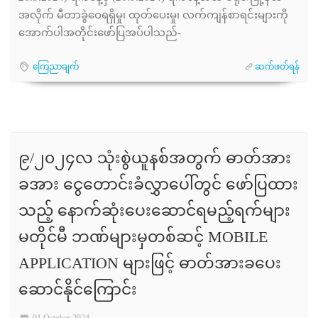
အလိုက် မီတာခွဲဝေရရှိမှု၊ ထုတ်ပေးမှု၊ လက်ကျန်စာရင်းများကို
အောက်ပါအတိုင်းဖော်ပြအပ်ပါသည်-
ကြေညာချက်
ဆက်ဖတ်ရန်
၉/၂၀၂၄လ သုံးစွဲယူနစ်အတွက် ဓာတ်အား
ခအား ငွေတောင်းခံလွှာပေါ်တွင် ဖော်ပြထား
သည့် နောက်ဆုံးပေးဆောင်ရမည့်ရက်များ
မတိုင်မီ ဘဏ်များမှတစ်ဆင့် MOBILE
APPLICATION များဖြင့် ဓာတ်အားခပေး
ဆောင်နိုင်ကြောင်း