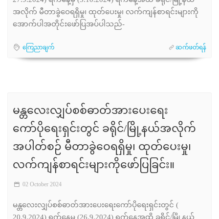
27.9.2024) ရက်နေ့မှ (3.10.2024) ရက်နေ့အထိ ခရိုင်/မြို့နယ်
အလိုက် မီတာခွဲဝေရရှိမှု၊ ထုတ်ပေးမှု၊ လက်ကျန်စာရင်းများကို
အောက်ပါအတိုင်းဖော်ပြအပ်ပါသည်-
ကြေညာချက်
ဆက်ဖတ်ရန်
မန္တလေးလျှပ်စစ်ဓာတ်အားပေးရေး
ကော်ပိုရေးရှင်းတွင် ခရိုင်/မြို့နယ်အလိုက်
အပါတ်စဉ် မီတာခွဲဝေရရှိမှု၊ ထုတ်ပေးမှု၊
လက်ကျန်စာရင်းများကိုဖော်ပြခြင်း။
02 October 2024
မန္တလေးလျှပ်စစ်ဓာတ်အားပေးရေးကော်ပိုရေးရှင်းတွင် (
20.9.2024) ရက်နေ့မှ (26.9.2024) ရက်နေ့အထိ ခရိုင်/မြို့နယ်