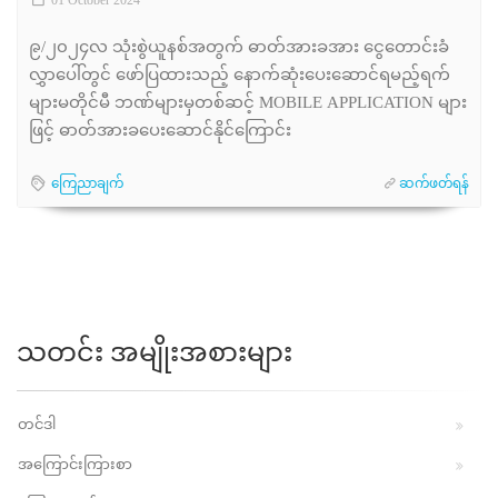
01 October 2024
၉/၂၀၂၄လ သုံးစွဲယူနစ်အတွက် ဓာတ်အားခအား ငွေတောင်းခံ
လွှာပေါ်တွင် ဖော်ပြထားသည့် နောက်ဆုံးပေးဆောင်ရမည့်ရက်
များမတိုင်မီ ဘဏ်များမှတစ်ဆင့် MOBILE APPLICATION များ
ဖြင့် ဓာတ်အားခပေးဆောင်နိုင်ကြောင်း
ကြေညာချက်
ဆက်ဖတ်ရန်
သတင်း အမျိုးအစားများ
တင်ဒါ
အကြောင်းကြားစာ