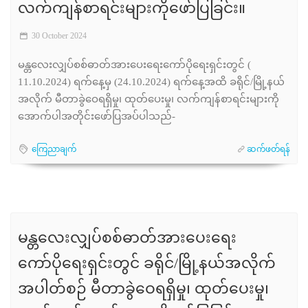
လက်ကျန်စာရင်းများကိုဖော်ပြခြင်း။
30 October 2024
မန္တလေးလျှပ်စစ်ဓာတ်အားပေးရေးကော်ပိုရေးရှင်းတွင် (
11.10.2024) ရက်နေ့မှ (24.10.2024) ရက်နေ့အထိ ခရိုင်/မြို့နယ်
အလိုက် မီတာခွဲဝေရရှိမှု၊ ထုတ်ပေးမှု၊ လက်ကျန်စာရင်းများကို
အောက်ပါအတိုင်းဖော်ပြအပ်ပါသည်-
ကြေညာချက်
ဆက်ဖတ်ရန်
မန္တလေးလျှပ်စစ်ဓာတ်အားပေးရေး
ကော်ပိုရေးရှင်းတွင် ခရိုင်/မြို့နယ်အလိုက်
အပါတ်စဉ် မီတာခွဲဝေရရှိမှု၊ ထုတ်ပေးမှု၊