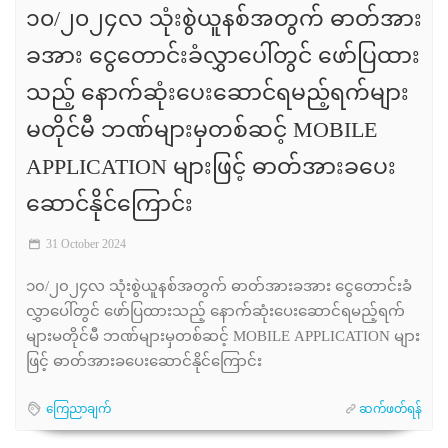
၁၀/၂၀၂၄လ သုံးစွဲယူနစ်အတွက် ဓာတ်အား
ခအား ငွေတောင်းခံလွှာပေါ်တွင် ဖော်ပြထား
သည့် နောက်ဆုံးပေးဆောင်ရမည့်ရက်များ
မတိုင်မီ ဘဏ်များမှတစ်ဆင့် MOBILE
APPLICATION များဖြင့် ဓာတ်အားခပေး
ဆောင်နိုင်ကြောင်း
31 October 2024
၁၀/၂၀၂၄လ သုံးစွဲယူနစ်အတွက် ဓာတ်အားခအား ငွေတောင်းခံ
လွှာပေါ်တွင် ဖော်ပြထားသည့် နောက်ဆုံးပေးဆောင်ရမည့်ရက်
များမတိုင်မီ ဘဏ်များမှတစ်ဆင့် MOBILE APPLICATION များ
ဖြင့် ဓာတ်အားခပေးဆောင်နိုင်ကြောင်း
ကြေညာချက်
ဆက်ဖတ်ရန်