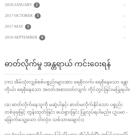
2018-JANUARY
2
2017-OCTOBER
3
2017-MAY
3
2016-SEPTEMBER
6
ဓာတ်လိုက်မှု အန္တရာယ် ကင်းဝေးရန်
(က) အိမ်သုံးလျှစ်စစ်ပစ္စည်းများအား ရေစိုလက်၊ ရေစိုနေသော ခန္တာ
ကိုယ်၊ ရေစိုနေသော အဝတ်အစားဝတ်လျက် ကိုင်တွင်ခြင်းမပြုရပါ။
(ခ) ဓာတ်လိုက်နေသူကို မဆွဲပါနှင့်၊ ဓာတ်မလိုက်နိုင်သော ပစ္စည်း
တစ်ခုခုဖြင့် တွန်းထုတ်ခြင်း ဖယ်ရှားခြင်း ပြုလုပ်ရပါမည်။ (ဥပမာ -
ခြောက်သွေ့သော ဝါးလုံး၊ သစ်သားချောင်း)