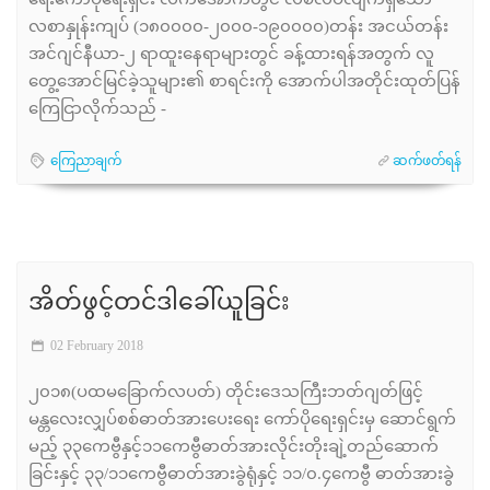
ရေးကော်ပိုရေးရှင်း လက်အောက်တွင် လစ်လပ်လျက်ရှိသော
လစာနှုန်းကျပ် (၁၈၀၀၀၀-၂၀၀၀-၁၉၀၀၀၀)တန်း အငယ်တန်း
အင်ဂျင်နီယာ-၂ ရာထူးနေရာများတွင် ခန့်ထားရန်အတွက် လူ
တွေ့အောင်မြင်ခဲ့သူများ၏ စာရင်းကို အောက်ပါအတိုင်းထုတ်ပြန်
ကြေငြာလိုက်သည် -
ကြေညာချက်
ဆက်ဖတ်ရန်
အိတ်ဖွင့်တင်ဒါခေါ်ယူခြင်း
02 February 2018
၂၀၁၈(ပထမခြောက်လပတ်) တိုင်းဒေသကြီးဘတ်ဂျတ်ဖြင့်
မန္တလေးလျှပ်စစ်ဓာတ်အားပေးရေး ကော်ပိုရေးရှင်းမှ ဆောင်ရွက်
မည့် ၃၃ကေဗွီနှင့်၁၁ကေဗွီဓာတ်အားလိုင်းတိုးချဲ့တည်ဆောက်
ခြင်းနှင့် ၃၃/၁၁ကေဗွီဓာတ်အားခွဲရုံနှင့် ၁၁/၀.၄ကေဗွီ ဓာတ်အားခွဲ