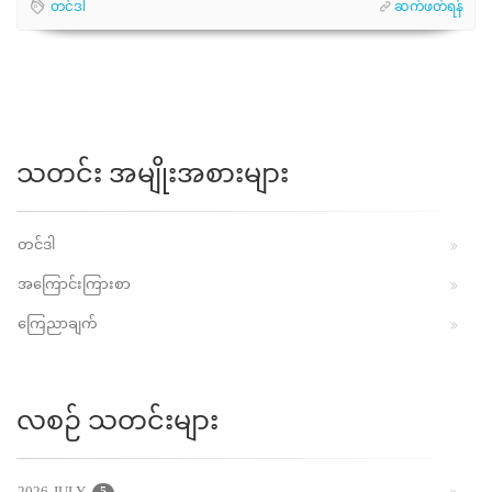
တင်ဒါ
ဆက်ဖတ်ရန်
သတင်း အမျိုးအစားများ
တင်ဒါ
အကြောင်းကြားစာ
ကြေညာချက်
လစဉ် သတင်းများ