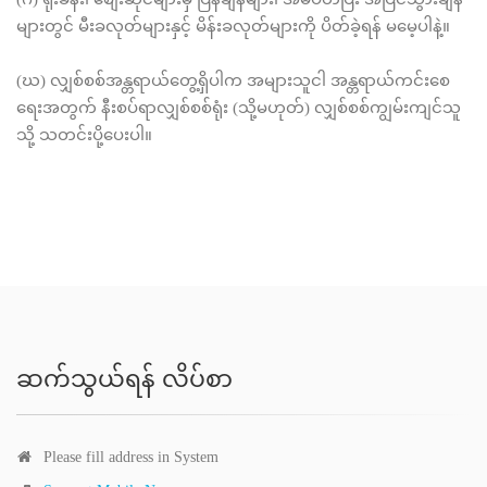
(ဂ) ရုံးခန်း၊ စျေးဆိုင်များမှ ပြန်ချိန်များ၊ အိမ်ပိတ်ပြီး အပြင်သွားချိန်
များတွင် မီးခလုတ်များနှင့် မိန်းခလုတ်များကို ပိတ်ခဲ့ရန် မမေ့ပါနဲ့။
(ဃ) လျှစ်စစ်အန္တရာယ်တွေ့ရှိပါက အများသူငါ အန္တရာယ်ကင်းစေ
ရေးအတွက် နီးစပ်ရာလျှစ်စစ်ရုံး (သို့မဟုတ်) လျှစ်စစ်ကျွမ်းကျင်သူ
သို့ သတင်းပို့ပေးပါ။
ဆက်သွယ်ရန် လိပ်စာ
Please fill address in System