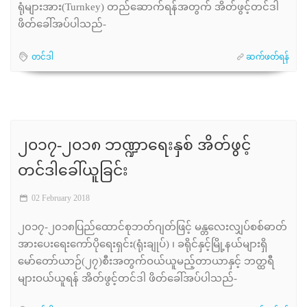
ရုံများအား(Turnkey) တည်ဆောက်ရန်အတွက် အိတ်ဖွင့်တင်ဒါ
ဖိတ်ခေါ်အပ်ပါသည်-
တင်ဒါ
ဆက်ဖတ်ရန်
၂၀၁၇-၂၀၁၈ ဘဏ္ဍာရေးနှစ် အိတ်ဖွင့်
တင်ဒါခေါ်ယူခြင်း
02 February 2018
၂၀၁၇-၂၀၁၈ပြည်ထောင်စုဘတ်ဂျတ်ဖြင့် မန္တလေးလျှပ်စစ်ဓာတ်
အားပေးရေးကော်ပိုရေးရှင်း(ရုံးချုပ်) ၊ ခရိုင်နှင့်မြို့နယ်များရှိ
မော်တော်ယာဉ်(၂၇)စီးအတွက်ဝယ်ယူမည့်တာယာနှင့် ဘတ္ထရီ
များဝယ်ယူရန် အိတ်ဖွင့်တင်ဒါ ဖိတ်ခေါ်အပ်ပါသည်-