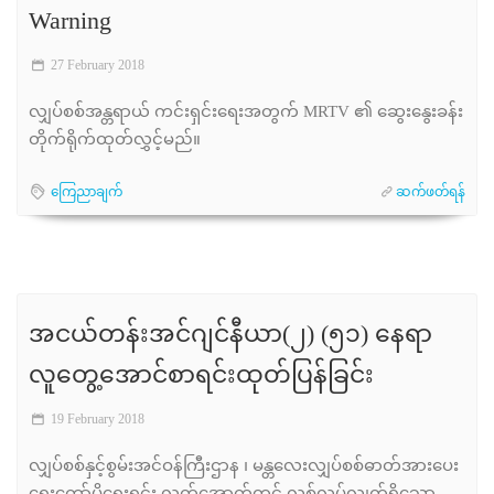
Warning
27 February 2018
လျှပ်စစ်အန္တရာယ် ကင်းရှင်းရေးအတွက် MRTV ၏ ဆွေးနွေးခန်း
တိုက်ရိုက်ထုတ်လွှင့်မည်။
ကြေညာချက်
ဆက်ဖတ်ရန်
အငယ်တန်းအင်ဂျင်နီယာ(၂) (၅၁) နေရာ
လူတွေ့အောင်စာရင်းထုတ်ပြန်ခြင်း
19 February 2018
လျှပ်စစ်နှင့်စွမ်းအင်ဝန်ကြီးဌာန ၊ မန္တလေးလျှပ်စစ်ဓာတ်အားပေး