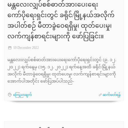
မန္တလေးလျှပ်စစ်ဓာတ်အားပေးရေး
ကော်ပိုရေးရှင်းတွင် ခရိုင်/မြို့နယ်အလိုက်
အပါတ်စဉ် မီတာခွဲဝေရရှိမှု၊ ထုတ်ပေးမှု၊
လက်ကျန်စာရင်းများကို ဖော်ပြခြင်း။
19 December 2022
မန္တလေးလျှပ်စစ်ဓာတ်အားပေးရေးကော်ပိုရေးရှင်းတွင် (၉. ၁၂.
၂၀၂၂) ရက်နေ့မှ (၁၅. ၁၂. ၂၀၂၂) ရက်နေ့အထိ ခရိုင်/မြို့နယ်
အလိုက် မီတာခွဲဝေရရှိမှု၊ ထုတ်ပေးမှု၊ လက်ကျန်စာရင်းများကို
အောက်ပါအတိုင်း ဖော်ပြအပ်ပါသည်-
ကြေညာချက်
ဆက်ဖတ်ရန်