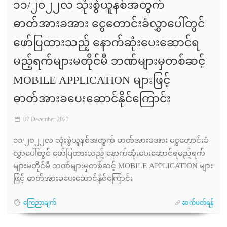
၁၁/၂၀၂၂လ သုံးစွဲယူနစ်အတွက်
ဓာတ်အားခအား ငွေတောင်းခံလွှာပေါ်တွင်
ဖော်ပြထားသည့် နောက်ဆုံးပေးဆောင်ရ
မည့်ရက်များမတိုင်မီ ဘဏ်များမှတစ်ဆင့်
MOBILE APPLICATION များဖြင့်
ဓာတ်အားခပေးဆောင်နိုင်ကြောင်း
07 December 2022
၁၁/၂၀၂၂လ သုံးစွဲယူနစ်အတွက် ဓာတ်အားခအား ငွေတောင်းခံ
လွှာပေါ်တွင် ဖော်ပြထားသည့် နောက်ဆုံးပေးဆောင်ရမည့်ရက်
များမတိုင်မီ ဘဏ်များမှတစ်ဆင့် MOBILE APPLICATION များ
ဖြင့် ဓာတ်အားခပေးဆောင်နိုင်ကြောင်း
ကြေညာချက်
ဆက်ဖတ်ရန်