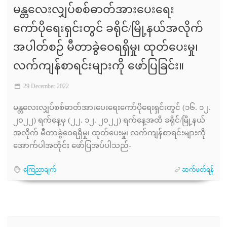
မန္တလေးလျှပ်စစ်ဓာတ်အားပေးရေး
ကော်ပိုရေးရှင်းတွင် ခရိုင်/မြို့နယ်အလိုက်
အပါတ်စဉ် မီတာခွဲဝေရရှိမှု၊ ထုတ်ပေးမှု၊
လက်ကျန်စာရင်းများကို ဖော်ပြခြင်း။
29 December 2022
မန္တလေးလျှပ်စစ်ဓာတ်အားပေးရေးကော်ပိုရေးရှင်းတွင် (၁၆. ၁၂.
၂၀၂၂) ရက်နေ့မှ (၂၂. ၁၂. ၂၀၂၂) ရက်နေ့အထိ ခရိုင်/မြို့နယ်
အလိုက် မီတာခွဲဝေရရှိမှု၊ ထုတ်ပေးမှု၊ လက်ကျန်စာရင်းများကို
အောက်ပါအတိုင်း ဖော်ပြအပ်ပါသည်-
ကြေညာချက်
ဆက်ဖတ်ရန်