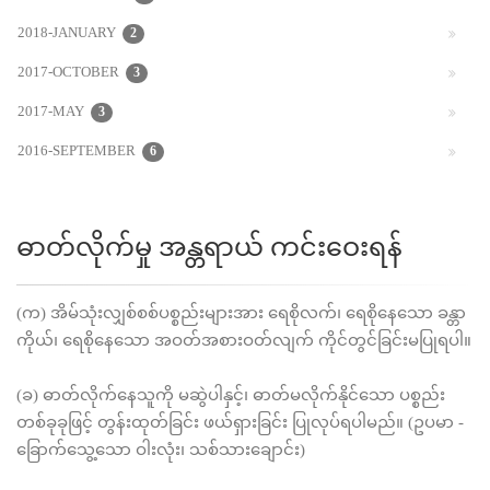
2018-JANUARY
2
2017-OCTOBER
3
2017-MAY
3
2016-SEPTEMBER
6
ဓာတ်လိုက်မှု အန္တရာယ် ကင်းဝေးရန်
(က) အိမ်သုံးလျှစ်စစ်ပစ္စည်းများအား ရေစိုလက်၊ ရေစိုနေသော ခန္တာ
ကိုယ်၊ ရေစိုနေသော အဝတ်အစားဝတ်လျက် ကိုင်တွင်ခြင်းမပြုရပါ။
(ခ) ဓာတ်လိုက်နေသူကို မဆွဲပါနှင့်၊ ဓာတ်မလိုက်နိုင်သော ပစ္စည်း
တစ်ခုခုဖြင့် တွန်းထုတ်ခြင်း ဖယ်ရှားခြင်း ပြုလုပ်ရပါမည်။ (ဥပမာ -
ခြောက်သွေ့သော ဝါးလုံး၊ သစ်သားချောင်း)