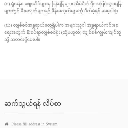
(ဂ) ရုံးခန်း၊ စျေးဆိုင်များမှ ပြန်ချိန်များ၊ အိမ်ပိတ်ပြီး အပြင်သွားချိန်
များတွင် မီးခလုတ်များနှင့် မိန်းခလုတ်များကို ပိတ်ခဲ့ရန် မမေ့ပါနဲ့။
(ဃ) လျှစ်စစ်အန္တရာယ်တွေ့ရှိပါက အများသူငါ အန္တရာယ်ကင်းစေ
ရေးအတွက် နီးစပ်ရာလျှစ်စစ်ရုံး (သို့မဟုတ်) လျှစ်စစ်ကျွမ်းကျင်သူ
သို့ သတင်းပို့ပေးပါ။
ဆက်သွယ်ရန် လိပ်စာ
Please fill address in System