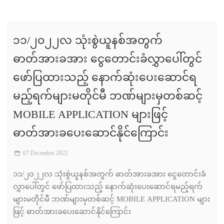
၁၁/၂၀၂၂လ သုံးစွဲယူနစ်အတွက်
ဓာတ်အားခအား ငွေတောင်းခံလွှာပေါ်တွင်
ဖော်ပြထားသည့် နောက်ဆုံးပေးဆောင်ရ
မည့်ရက်များမတိုင်မီ ဘဏ်များမှတစ်ဆင့်
MOBILE APPLICATION များဖြင့်
ဓာတ်အားခပေးဆောင်နိုင်ကြောင်း
07 December 2022
၁၁/၂၀၂၂လ သုံးစွဲယူနစ်အတွက် ဓာတ်အားခအား ငွေတောင်းခံ
လွှာပေါ်တွင် ဖော်ပြထားသည့် နောက်ဆုံးပေးဆောင်ရမည့်ရက်
များမတိုင်မီ ဘဏ်များမှတစ်ဆင့် MOBILE APPLICATION များ
ဖြင့် ဓာတ်အားခပေးဆောင်နိုင်ကြောင်း