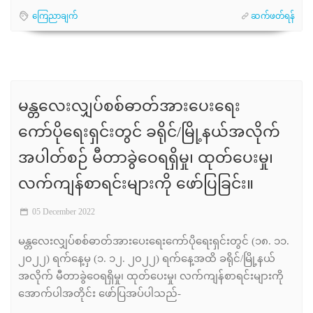
ကြေညာချက်
ဆက်ဖတ်ရန်
မန္တလေးလျှပ်စစ်ဓာတ်အားပေးရေး
ကော်ပိုရေးရှင်းတွင် ခရိုင်/မြို့နယ်အလိုက်
အပါတ်စဉ် မီတာခွဲဝေရရှိမှု၊ ထုတ်ပေးမှု၊
လက်ကျန်စာရင်းများကို ဖော်ပြခြင်း။
05 December 2022
မန္တလေးလျှပ်စစ်ဓာတ်အားပေးရေးကော်ပိုရေးရှင်းတွင် (၁၈. ၁၁.
၂၀၂၂) ရက်နေ့မှ (၁. ၁၂. ၂၀၂၂) ရက်နေ့အထိ ခရိုင်/မြို့နယ်
အလိုက် မီတာခွဲဝေရရှိမှု၊ ထုတ်ပေးမှု၊ လက်ကျန်စာရင်းများကို
အောက်ပါအတိုင်း ဖော်ပြအပ်ပါသည်-