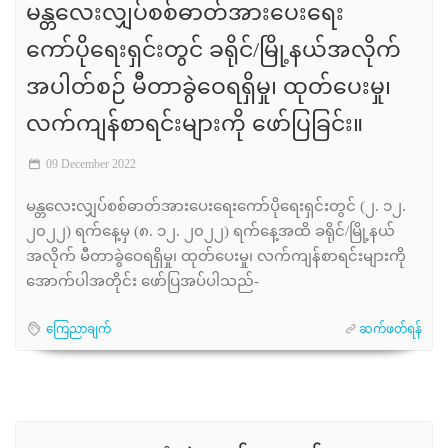
မန္တလေးလျှပ်စစ်ဓာတ်အားပေးရေး
ကော်ပိုရေးရှင်းတွင် ခရိုင်/မြို့နယ်အလိုက်
အပါတ်စဉ် မီတာခွဲဝေရရှိမှု၊ ထုတ်ပေးမှု၊
လက်ကျန်စာရင်းများကို ဖော်ပြခြင်း။
09 December 2022
မန္တလေးလျှပ်စစ်ဓာတ်အားပေးရေးကော်ပိုရေးရှင်းတွင် (၂. ၁၂.
၂၀၂၂) ရက်နေ့မှ (၈. ၁၂. ၂၀၂၂) ရက်နေ့အထိ ခရိုင်/မြို့နယ်
အလိုက် မီတာခွဲဝေရရှိမှု၊ ထုတ်ပေးမှု၊ လက်ကျန်စာရင်းများကို
အောက်ပါအတိုင်း ဖော်ပြအပ်ပါသည်-
ကြေညာချက်
ဆက်ဖတ်ရန်