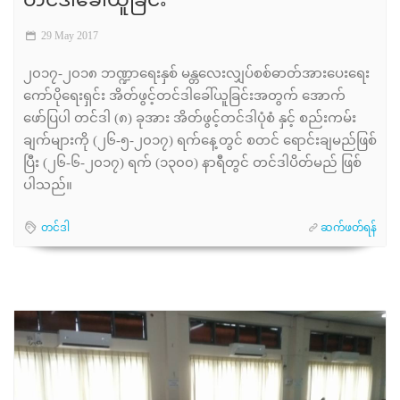
တင်ဒါခေါ်ယူခြင်း
29 May 2017
၂၀၁၇-၂၀၁၈ ဘဏ္ဍာရေးနှစ် မန္တလေးလျှပ်စစ်ဓာတ်အားပေးရေး
ကော်ပိုရေးရှင်း အိတ်ဖွင့်တင်ဒါခေါ်ယူခြင်းအတွက် အောက်
ဖော်ပြပါ တင်ဒါ (၈) ခုအား အိတ်ဖွင့်တင်ဒါပုံစံ နှင့် စည်းကမ်း
ချက်များကို (၂၆-၅-၂၀၁၇) ရက်နေ့တွင် စတင် ရောင်းချမည်ဖြစ်
ပြီး (၂၆-၆-၂၀၁၇) ရက် (၁၃၀၀) နာရီတွင် တင်ဒါပိတ်မည် ဖြစ်
ပါသည်။
တင်ဒါ
ဆက်ဖတ်ရန်