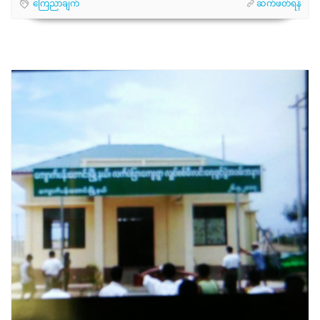
ကြေညာချက်
ဆက်ဖတ်ရန်