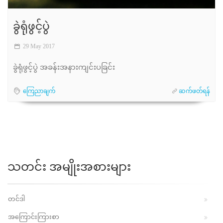
ခွဲရုံဖွင့်ပွဲ
29 May 2017
ခွဲရုံဖွင့်ပွဲ အခန်းအနားကျင်းပခြင်း
ကြေညာချက်
ဆက်ဖတ်ရန်
သတင်း အမျိုးအစားများ
တင်ဒါ
အကြောင်းကြားစာ