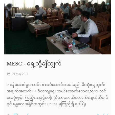
MESC ​- ရှေ့သို့ချီလျှက်​
29 May 2017
> ဝန်​​ဆောင်​မှု​ကောင်​း၊ ထပ်​​ဆောင်​း​ပေးမည်​၊ မီးသုံးသူတွက်​၊
အချက်​အလက်​။ > ဒီလကျ​ငွေ၊ ဘယ်​​လောက်​​လေလည်​း၊ သင်​​
လေဖုံးဖွင့်၊ ကြည့်ကာနှင့်ပေါ့။ (မီတာခဘယ်​​လောက်​ကျလဲသိချင်​
ရင်​ မန္တလေးခရိုင်​အတွင်း Online မှကြည့်၍ ရပါပြီ)