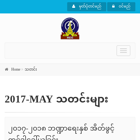
မှတ်ပုံတင်မည်
ဝင်မည်
Toggle
navigati
Home
သတင်း
2017-MAY သတင်းများ
၂၀၁၇-၂၀၁၈ ဘဏ္ဍာရေးနှစ် အိတ်ဖွင့်