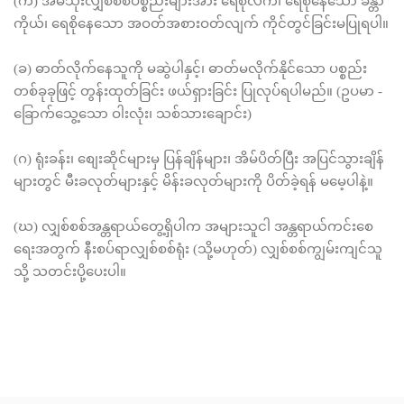
(က) အိမ်သုံးလျှစ်စစ်ပစ္စည်းများအား ရေစိုလက်၊ ရေစိုနေသော ခန္တာ
ကိုယ်၊ ရေစိုနေသော အဝတ်အစားဝတ်လျက် ကိုင်တွင်ခြင်းမပြုရပါ။
(ခ) ဓာတ်လိုက်နေသူကို မဆွဲပါနှင့်၊ ဓာတ်မလိုက်နိုင်သော ပစ္စည်း
တစ်ခုခုဖြင့် တွန်းထုတ်ခြင်း ဖယ်ရှားခြင်း ပြုလုပ်ရပါမည်။ (ဥပမာ -
ခြောက်သွေ့သော ဝါးလုံး၊ သစ်သားချောင်း)
(ဂ) ရုံးခန်း၊ စျေးဆိုင်များမှ ပြန်ချိန်များ၊ အိမ်ပိတ်ပြီး အပြင်သွားချိန်
များတွင် မီးခလုတ်များနှင့် မိန်းခလုတ်များကို ပိတ်ခဲ့ရန် မမေ့ပါနဲ့။
(ဃ) လျှစ်စစ်အန္တရာယ်တွေ့ရှိပါက အများသူငါ အန္တရာယ်ကင်းစေ
ရေးအတွက် နီးစပ်ရာလျှစ်စစ်ရုံး (သို့မဟုတ်) လျှစ်စစ်ကျွမ်းကျင်သူ
သို့ သတင်းပို့ပေးပါ။