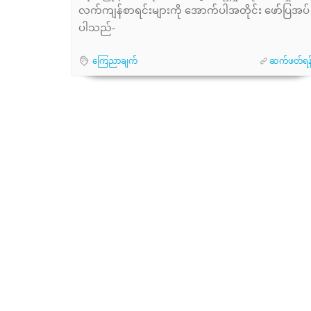
လက်ကျန်စာရင်းများကို အောက်ပါအတိုင်း ဖော်ပြအပ်
ပါသည်-
ကြေညာချက်
ဆက်ဖတ်ရန