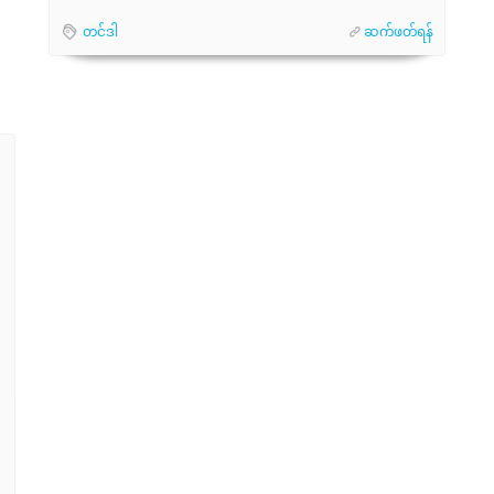
တင်ဒါ
ဆက်ဖတ်ရန်
၊