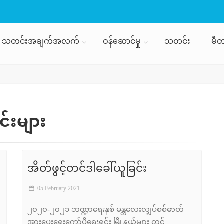
သတင်းအချက်အလက်
ဝန်ဆောင်မှု
သတင်း
မီတ
းများ
အိတ်ဖွင့်တင်ဒါခေါ်ယူခြင်း
05 February 2021
၊
၂၀၂၀-၂၀၂၁ ဘဏ္ဍာရေးနှစ် မန္တလေးလျှပ်စစ်ဓာတ်
အားပေးရေးကော်ပိုရေးရှင်း မြို့နယ်များ တွင်