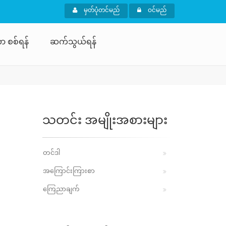
မှတ်ပုံတင်မည်
ဝင်မည်
ာ စစ်ရန်
ဆက်သွယ်ရန်
သတင်း အမျိုးအစားများ
တင်ဒါ
အကြောင်းကြားစာ
ကြေညာချက်