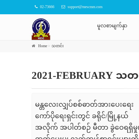
02-73666
support@mescmm.com
မူလစာမျက်နှာ
Home
သတင်း
2021-FEBRUARY သတင်
မန္တလေးလျှပ်စစ်ဓာတ်အားပေးရေး
ကော်ပိုရေးရှင်းတွင် ခရိုင်/မြို့နယ်
အလိုက် အပါတ်စဉ် မီတာ ခွဲဝေရရှိမှု