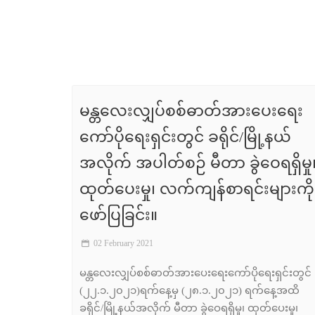
မန္တလေးလျှပ်စစ်ဓာတ်အားပေးရေး
ကော်ပိုရေးရှင်းတွင် ခရိုင်/မြို့နယ်
အလိုက် အပါတ်စဉ် မီတာ ခွဲဝေရရှိမှု
ထုတ်ပေးမှု၊ လက်ကျန်စာရင်းများကို
ဖော်ပြခြင်း။
02 February 2021
မန္တလေးလျှပ်စစ်ဓာတ်အားပေးရေးကော်ပိုရေးရှင်းတွင်
(၂၂.၁.၂၀၂၁)ရက်နေ့မှ (၂၈.၁.၂၀၂၁) ရက်နေ့အထိ
ခရိုင်/မြို့နယ်အလိုက် မီတာ ခွဲဝေရရှိမှု၊ ထုတ်ပေးမှု၊