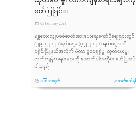
ထုတ်ပေးမှု၊ လက်ကျန်စာရင်းများကို
ဖော်ပြခြင်း။
05 February 2021
မန္တလေးလျှပ်စစ်ဓာတ်အားပေးရေးကော်ပိုရေးရှင်းတွင်
(၂၉.၁.၂၀၂၁)ရက်နေ့မှ (၄.၂.၂၀၂၁) ရက်နေ့အထိ
ခရိုင်/မြို့နယ်အလိုက် မီတာ ခွဲဝေရရှိမှု၊ ထုတ်ပေးမှု၊
လက်ကျန်စာရင်းများကို အောက်ပါအတိုင်း ဖော်ပြအပ်
ပါသည်-
ကြေညာချက်
ဆက်ဖတ်ရန