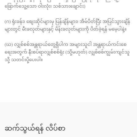
ခြောက်သွေ့သော ဝါးလုံး၊ သစ်သားချောင်း)
(ဂ) ရုံးခန်း၊ စျေးဆိုင်များမှ ပြန်ချိန်များ၊ အိမ်ပိတ်ပြီး အပြင်သွားချိန်
များတွင် မီးခလုတ်များနှင့် မိန်းခလုတ်များကို ပိတ်ခဲ့ရန် မမေ့ပါနဲ့။
(ဃ) လျှစ်စစ်အန္တရာယ်တွေ့ရှိပါက အများသူငါ အန္တရာယ်ကင်းစေ
ရေးအတွက် နီးစပ်ရာလျှစ်စစ်ရုံး (သို့မဟုတ်) လျှစ်စစ်ကျွမ်းကျင်သူ
သို့ သတင်းပို့ပေးပါ။
ဆက်သွယ်ရန် လိပ်စာ