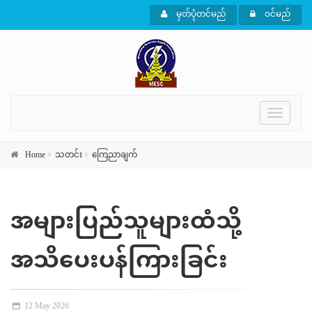
မှတ်ပုံတင်မည်
ဝင်မည်
Toggle
navigati
Home
သတင်း
ကြေညာချက်
အများပြည်သူများထံသို့
အသိပေးပန်ကြားခြင်း
12 May 2026