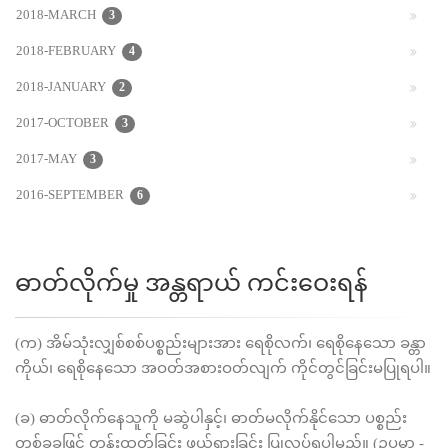
2018-MARCH
3
2018-FEBRUARY
4
2018-JANUARY
2
2017-OCTOBER
3
2017-MAY
3
2016-SEPTEMBER
6
ဓာတ်လိုက်မှု အန္တရာယ် ကင်းဝေးရန်
(က) အိမ်သုံးလျှစ်စစ်ပစ္စည်းများအား ရေစိုလက်၊ ရေစိုနေသော ခန္တာ
ကိုယ်၊ ရေစိုနေသော အဝတ်အစားဝတ်လျက် ကိုင်တွင်ခြင်းမပြုရပါ။
(ခ) ဓာတ်လိုက်နေသူကို မဆွဲပါနှင့်၊ ဓာတ်မလိုက်နိုင်သော ပစ္စည်း
တစ်ခုခုဖြင့် တွန်းထုတ်ခြင်း ဖယ်ရှားခြင်း ပြုလုပ်ရပါမည်။ (ဥပမာ -