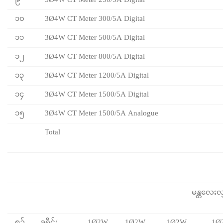
၉
3Ø4W CT Meter 250/5A Digital
၁၀
3Ø4W CT Meter 300/5A Digital
၁၁
3Ø4W CT Meter 500/5A Digital
၁၂
3Ø4W CT Meter 800/5A Digital
၁၃
3Ø4W CT Meter 1200/5A Digital
၁၄
3Ø4W CT Meter 1500/5A Digital
၁၅
3Ø4W CT Meter 1500/5A Analogue
Total
မန္တလေးလ
စဉ်
ခရိုင်/
1Ø2W
1Ø2W
1Ø2W
1Ø