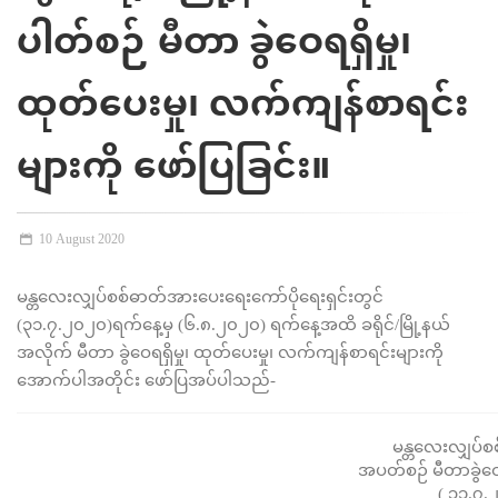
ပါတ်စဉ် မီတာ ခွဲဝေရရှိမှု၊
ထုတ်ပေးမှု၊ လက်ကျန်စာရင်း
များကို ဖော်ပြခြင်း။
10 August 2020
မန္တလေးလျှပ်စစ်ဓာတ်အားပေးရေးကော်ပိုရေးရှင်းတွင်
(၃၁.၇.၂၀၂၀)ရက်နေ့မှ (၆.၈.၂၀၂၀) ရက်နေ့အထိ ခရိုင်/မြို့နယ်
အလိုက် မီတာ ခွဲဝေရရှိမှု၊ ထုတ်ပေးမှု၊ လက်ကျန်စာရင်းများကို
အောက်ပါအတိုင်း ဖော်ပြအပ်ပါသည်-
မန္တလေးလျှပ်စ
အပတ်စဉ် မီတာခွဲဝေရရ
( ၃၁.၇.