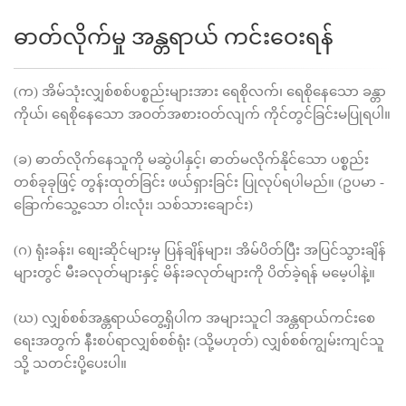
ဓာတ်လိုက်မှု အန္တရာယ် ကင်းဝေးရန်
(က) အိမ်သုံးလျှစ်စစ်ပစ္စည်းများအား ရေစိုလက်၊ ရေစိုနေသော ခန္တာ
ကိုယ်၊ ရေစိုနေသော အဝတ်အစားဝတ်လျက် ကိုင်တွင်ခြင်းမပြုရပါ။
(ခ) ဓာတ်လိုက်နေသူကို မဆွဲပါနှင့်၊ ဓာတ်မလိုက်နိုင်သော ပစ္စည်း
တစ်ခုခုဖြင့် တွန်းထုတ်ခြင်း ဖယ်ရှားခြင်း ပြုလုပ်ရပါမည်။ (ဥပမာ -
ခြောက်သွေ့သော ဝါးလုံး၊ သစ်သားချောင်း)
(ဂ) ရုံးခန်း၊ စျေးဆိုင်များမှ ပြန်ချိန်များ၊ အိမ်ပိတ်ပြီး အပြင်သွားချိန်
များတွင် မီးခလုတ်များနှင့် မိန်းခလုတ်များကို ပိတ်ခဲ့ရန် မမေ့ပါနဲ့။
(ဃ) လျှစ်စစ်အန္တရာယ်တွေ့ရှိပါက အများသူငါ အန္တရာယ်ကင်းစေ
ရေးအတွက် နီးစပ်ရာလျှစ်စစ်ရုံး (သို့မဟုတ်) လျှစ်စစ်ကျွမ်းကျင်သူ
သို့ သတင်းပို့ပေးပါ။