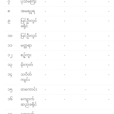
၇
ပုသိမ်ကြီး
-
-
-
-
၈
အမရပူရ
-
-
-
-
၉
ပြင်ဦးလွင်
-
-
-
-
ခရိုင်
၁၀
ပြင်ဦးလွင်
-
-
-
-
၁၁
မတ္တရာ
-
-
-
-
၁၂
စဉ့်ကူး
-
-
-
-
၁၃
မိုးကုတ်
-
-
-
-
၁၄
သပိတ်
-
-
-
-
ကျင်း
၁၅
တကောင်း
-
-
-
-
၁၆
ကျောက်
-
-
-
-
ဆည်ခရိုင်