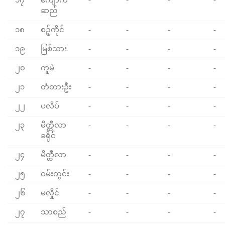
၁၇
ကျောက်
-
-
-
-
ဆည်
၁၈
စဉ့်ကိုင်
-
-
-
-
၁၉
မြစ်သား
-
-
-
-
၂၀
ကူမဲ
-
-
-
-
၂၁
တံတားဦး
-
-
-
-
၂၂
ပလိပ်
-
-
-
-
၂၃
မိတ္ထီလာ
-
-
-
-
ခရိုင်
၂၄
မိတ္ထီလာ
-
-
-
-
၂၅
ဝမ်းတွင်း
-
-
-
-
၂၆
မလှိုင်
-
-
-
-
၂၇
သာစည်
-
-
-
-