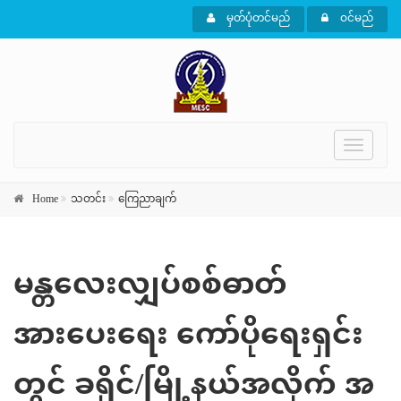
မှတ်ပုံတင်မည်
ဝင်မည်
Toggle
navigati
Home
သတင်း
ကြေညာချက်
မန္တလေးလျှပ်စစ်ဓာတ်
အားပေးရေး ကော်ပိုရေးရှင်း
တွင် ခရိုင်/မြို့နယ်အလိုက် အ