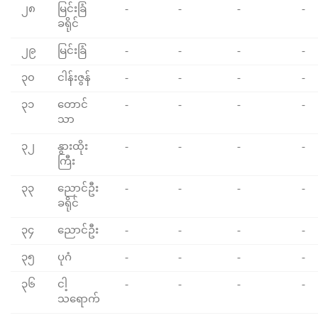
၂၈
မြင်းခြံ
-
-
-
-
ခရိုင်
၂၉
မြင်းခြံ
-
-
-
-
၃၀
ငါန်းဇွန်
-
-
-
-
၃၁
တောင်
-
-
-
-
သာ
၃၂
နွားထိုး
-
-
-
-
ကြီး
၃၃
ညောင်ဦး
-
-
-
-
ခရိုင်
၃၄
ညောင်ဦး
-
-
-
-
၃၅
ပုဂံ
-
-
-
-
၃၆
ငါ့
-
-
-
-
သရောက်