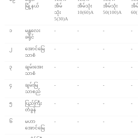
မြို့နယ်
အိမ်
အိမ်သုံး
အိမ်သုံး
အိမ
သုံး
10(60)A
50(100)A
60(
5(30)A
၁
မန္တလေး
-
-
-
-
ခရိုင်
၂
အောင်မြေ
-
-
-
-
သာစံ
၃
ချမ်းအေး
-
-
-
-
သာစံ
၄
ချမ်းမြ
-
-
-
-
သာစည်
၅
ပြည်ကြီး
-
-
-
-
တံခွန်
၆
မဟာ
-
-
-
-
အောင်မြေ