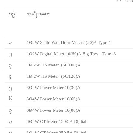
စဉ်
အမျိုးအစား
၁
1Ø2W Static Watt Hour Meter 5(30)A Type-1
၂
1Ø2W Digital Meter 10(60)A Big Town Type -3
၃
1Ø 2W HS Meter (50/100)A
၄
1Ø 2W HS Meter (60/120)A
၅
3Ø4W Power Meter 10(30)A
၆
3Ø4W Power Meter 10(60)A
၇
3Ø4W Power Meter 10(80)A
၈
3Ø4W CT Meter 150/5A Digital