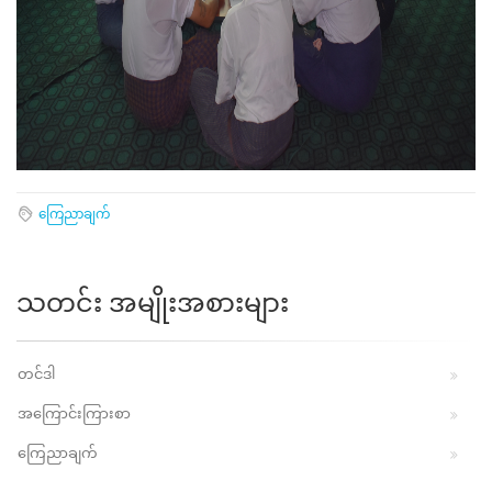
ကြေညာချက်
သတင်း အမျိုးအစားများ
တင်ဒါ
အကြောင်းကြားစာ
ကြေညာချက်