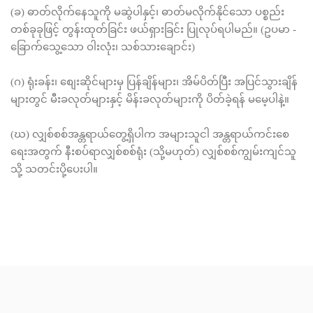
(ခ) ဓာတ်လိုက်နေသူကို မဆွဲပါနှင့်၊ ဓာတ်မလိုက်နိုင်သော ပစ္စည်း
တစ်ခုခုဖြင့် တွန်းထုတ်ခြင်း ဖယ်ရှားခြင်း ပြုလုပ်ရပါမည်။ (ဥပမာ -
ခြောက်သွေ့သော ဝါးလုံး၊ သစ်သားချောင်း)
(ဂ) ရုံးခန်း၊ စျေးဆိုင်များမှ ပြန်ချိန်များ၊ အိမ်ပိတ်ပြီး အပြင်သွားချိန်
များတွင် မီးခလုတ်များနှင့် မိန်းခလုတ်များကို ပိတ်ခဲ့ရန် မမေ့ပါနဲ့။
(ဃ) လျှစ်စစ်အန္တရာယ်တွေ့ရှိပါက အများသူငါ အန္တရာယ်ကင်းစေ
ရေးအတွက် နီးစပ်ရာလျှစ်စစ်ရုံး (သို့မဟုတ်) လျှစ်စစ်ကျွမ်းကျင်သူ
သို့ သတင်းပို့ပေးပါ။