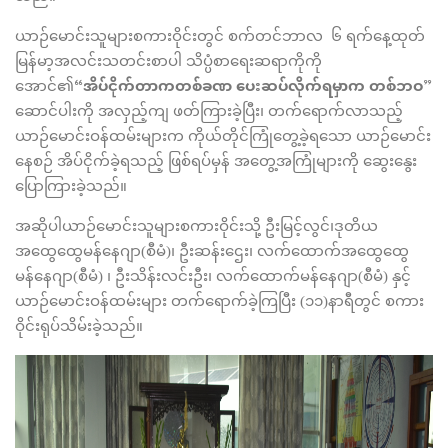
ယာဉ်မောင်းသူများစကားဝိုင်းတွင် စက်တင်ဘာလ ၆ ရက်နေ့ထုတ်
မြန်မာ့အလင်းသတင်းစာပါ သိပ္ပံစာရေးဆရာကိုကို
အောင်၏“
အိပ်ငိုက်တာကတစ်ခဏ ပေးဆပ်လိုက်ရမှာက တစ်ဘဝ
”
ဆောင်ပါးကို အလှည့်ကျ ဖတ်ကြားခဲ့ပြီး၊ တက်ရောက်လာသည့်
ယာဉ်မောင်းဝန်ထမ်းများက ကိုယ်တိုင်ကြုံတွေ့ခဲ့ရသော ယာဉ်မောင်း
နေစဉ် အိပ်ငိုက်ခဲ့ရသည့် ဖြစ်ရပ်မှန် အတွေ့အကြုံများကို ဆွေးနွေး
ပြောကြားခဲ့သည်။
အဆိုပါယာဉ်မောင်းသူများစကားဝိုင်းသို့ ဦးမြင့်လွင်၊ဒုတိယ
အထွေထွေမန်နေဂျာ(စီမံ)၊ ဦးဆန်းဌေး၊ လက်ထောက်အထွေထွေ
မန်နေဂျာ(စီမံ) ၊ ဦးသိန်းလင်းဦး၊ လက်ထောက်မန်နေဂျာ(စီမံ) နှင့်
ယာဉ်မောင်းဝန်ထမ်းများ တက်ရောက်ခဲ့ကြပြီး (၁၁)နာရီတွင် စကား
ဝိုင်းရုပ်သိမ်းခဲ့သည်။