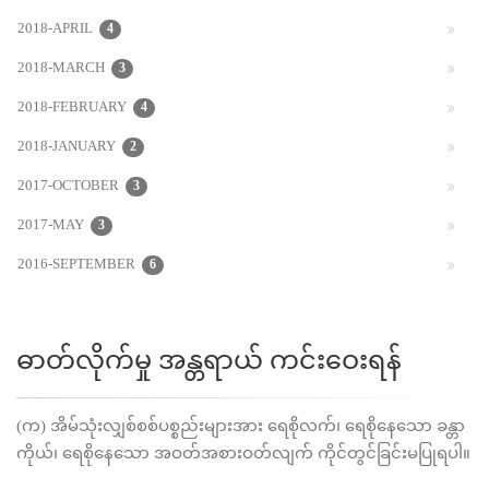
2018-APRIL
4
2018-MARCH
3
2018-FEBRUARY
4
2018-JANUARY
2
2017-OCTOBER
3
2017-MAY
3
2016-SEPTEMBER
6
ဓာတ်လိုက်မှု အန္တရာယ် ကင်းဝေးရန်
(က) အိမ်သုံးလျှစ်စစ်ပစ္စည်းများအား ရေစိုလက်၊ ရေစိုနေသော ခန္တာ
ကိုယ်၊ ရေစိုနေသော အဝတ်အစားဝတ်လျက် ကိုင်တွင်ခြင်းမပြုရပါ။