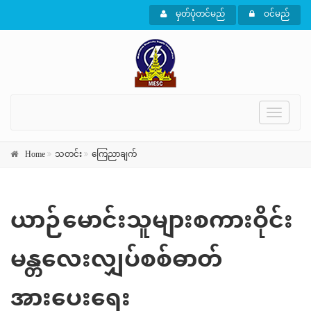
မှတ်ပုံတင်မည်
ဝင်မည်
Toggle
navigati
Home
သတင်း
ကြေညာချက်
ယာဉ်မောင်းသူများစကားဝိုင်း
မန္တလေးလျှပ်စစ်ဓာတ်
အားပေးရေး