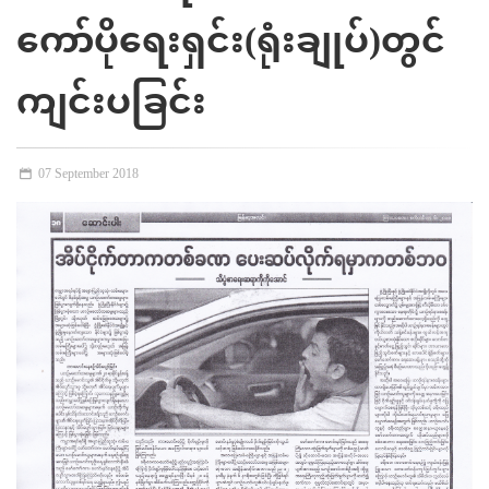
ကော်ပိုရေးရှင်း(ရုံးချုပ်)တွင်
ကျင်းပခြင်း
07 September 2018