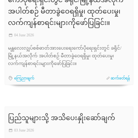
ကော်ပိုရေးရှင်းတွင် ခရိုင်/မြို့နယ်အလိုက်
အပါတ်စဉ် မီတာခွဲဝေရရှိမှု၊ ထုတ်ပေးမှု၊
လက်ကျန်စာရင်းများကိုဖော်ပြခြင်း။
04 June 2026
မန္တလေးလျှပ်စစ်ဓာတ်အားပေးရေးကော်ပိုရေးရှင်းတွင် ခရိုင်/
မြို့နယ်အလိုက် အပါတ်စဉ် မီတာခွဲဝေရရှိမှု၊ ထုတ်ပေးမှု၊
လက်ကျန်စာရင်းများကိုဖော်ပြခြင်း။
ကြေညာချက်
ဆက်ဖတ်ရန်
ပြည်သူများသို့ အသိပေးနှိုးဆော်ချက်
03 June 2026