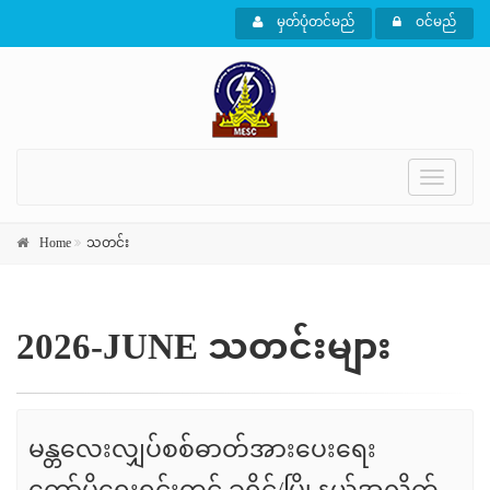
မှတ်ပုံတင်မည်
ဝင်မည်
Toggle
navigati
Home
သတင်း
2026-JUNE သတင်းများ
မန္တလေးလျှပ်စစ်ဓာတ်အားပေးရေး