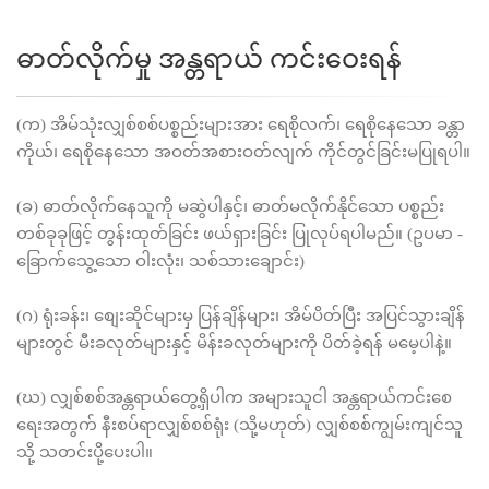
ဓာတ်လိုက်မှု အန္တရာယ် ကင်းဝေးရန်
(က) အိမ်သုံးလျှစ်စစ်ပစ္စည်းများအား ရေစိုလက်၊ ရေစိုနေသော ခန္တာ
ကိုယ်၊ ရေစိုနေသော အဝတ်အစားဝတ်လျက် ကိုင်တွင်ခြင်းမပြုရပါ။
(ခ) ဓာတ်လိုက်နေသူကို မဆွဲပါနှင့်၊ ဓာတ်မလိုက်နိုင်သော ပစ္စည်း
တစ်ခုခုဖြင့် တွန်းထုတ်ခြင်း ဖယ်ရှားခြင်း ပြုလုပ်ရပါမည်။ (ဥပမာ -
ခြောက်သွေ့သော ဝါးလုံး၊ သစ်သားချောင်း)
(ဂ) ရုံးခန်း၊ စျေးဆိုင်များမှ ပြန်ချိန်များ၊ အိမ်ပိတ်ပြီး အပြင်သွားချိန်
များတွင် မီးခလုတ်များနှင့် မိန်းခလုတ်များကို ပိတ်ခဲ့ရန် မမေ့ပါနဲ့။
(ဃ) လျှစ်စစ်အန္တရာယ်တွေ့ရှိပါက အများသူငါ အန္တရာယ်ကင်းစေ
ရေးအတွက် နီးစပ်ရာလျှစ်စစ်ရုံး (သို့မဟုတ်) လျှစ်စစ်ကျွမ်းကျင်သူ
သို့ သတင်းပို့ပေးပါ။