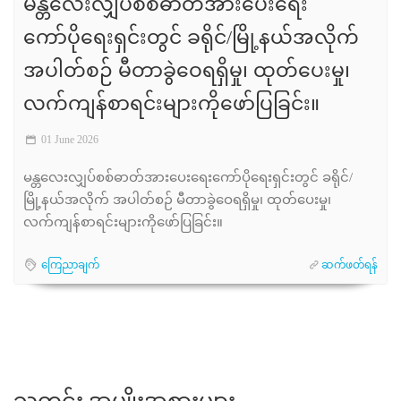
မန္တလေးလျှပ်စစ်ဓာတ်အားပေးရေး
ကော်ပိုရေးရှင်းတွင် ခရိုင်/မြို့နယ်အလိုက်
အပါတ်စဉ် မီတာခွဲဝေရရှိမှု၊ ထုတ်ပေးမှု၊
လက်ကျန်စာရင်းများကိုဖော်ပြခြင်း။
01 June 2026
မန္တလေးလျှပ်စစ်ဓာတ်အားပေးရေးကော်ပိုရေးရှင်းတွင် ခရိုင်/
မြို့နယ်အလိုက် အပါတ်စဉ် မီတာခွဲဝေရရှိမှု၊ ထုတ်ပေးမှု၊
လက်ကျန်စာရင်းများကိုဖော်ပြခြင်း။
ကြေညာချက်
ဆက်ဖတ်ရန်