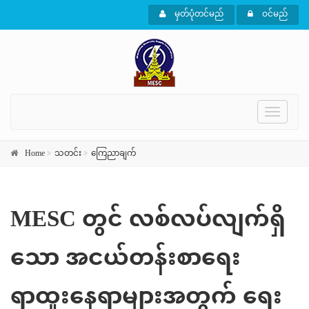
မှတ်ပုံတင်မည်
ဝင်မည်
Toggle
navigati
Home
သတင်း
ကြေညာချက်
MESC တွင် လစ်လပ်လျက်ရှိ
သော အငယ်တန်းစာရေး
ရာထူးနေရာများအတွက် ရေး