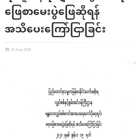
ဖြေစာမေးပွဲဖြေဆိုရန်
အသိပေးကြော်ငြာခြင်း
16 June 2020