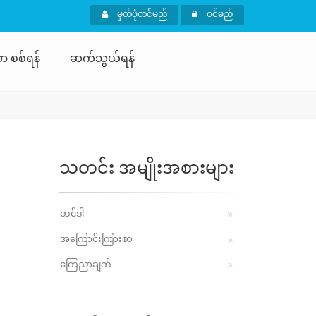
မှတ်ပုံတင်မည်
ဝင်မည်
ာ စစ်ရန်
ဆက်သွယ်ရန်
သတင်း အမျိုးအစားများ
တင်ဒါ
အကြောင်းကြားစာ
ကြေညာချက်