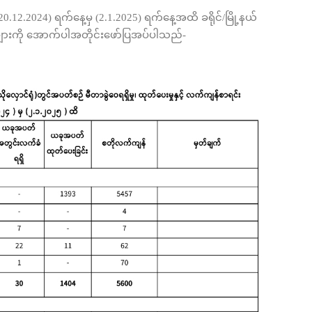
0.12.2024) ရက်နေ့မှ (2.1.2025) ရက်နေ့အထိ ခရိုင်/မြို့နယ်
းများကို အောက်ပါအတိုင်းဖော်ပြအပ်ပါသည်-