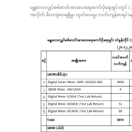
မန္တလေးလျှပ်စစ်ဓာတ်အားပေးရေးကော်ပိုရေးရှင်းတွင် ( 2
အလိုက် မီတာခွဲဝေရရှိမှု၊ ထုတ်ပေးမှု၊ လက်ကျန်စာရင်