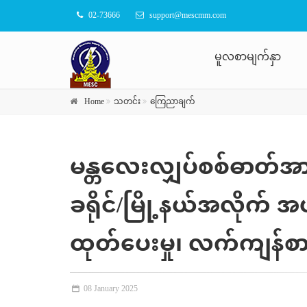
02-73666
support@mescmm.com
မူလစာမျက်နှာ
Home
သတင်း
ကြေညာချက်
မန္တလေးလျှပ်စစ်ဓာတ်အာ
ခရိုင်/မြို့နယ်အလိုက် အပ
ထုတ်ပေးမှု၊ လက်ကျန်စာရ
08 January 2025