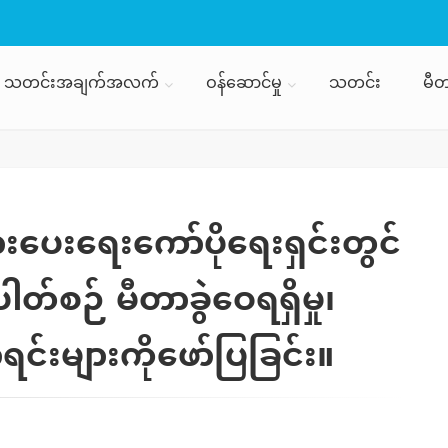
သတင်းအချက်အလက်
ဝန်ဆောင်မှု
သတင်း
မီတ
းပေးရေးကော်ပိုရေးရှင်းတွင်
ါတ်စဉ် မီတာခွဲဝေရရှိမှု၊
င်းများကိုဖော်ပြခြင်း။