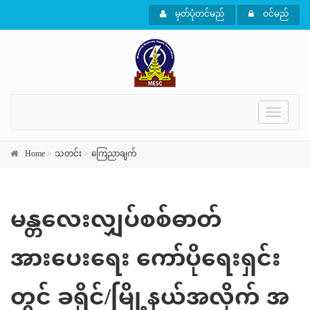
မှတ်ပုံတင်မည်
ဝင်မည်
Toggle
navigati
Home
သတင်း
ကြေညာချက်
မန္တလေးလျှပ်စစ်ဓာတ်
အားပေးရေး ကော်ပိုရေးရှင်း
တွင် ခရိုင်/မြို့နယ်အလိုက် အ