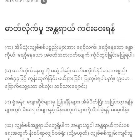
2016-SEPTEMBER
6
ဓာတ်လိုက်မှု အန္တရာယ် ကင်းဝေးရန်
(က) အိမ်သုံးလျှစ်စစ်ပစ္စည်းများအား ရေစိုလက်၊ ရေစိုနေသော ခန္တာ
ကိုယ်၊ ရေစိုနေသော အဝတ်အစားဝတ်လျက် ကိုင်တွင်ခြင်းမပြုရပါ။
(ခ) ဓာတ်လိုက်နေသူကို မဆွဲပါနှင့်၊ ဓာတ်မလိုက်နိုင်သော ပစ္စည်း
တစ်ခုခုဖြင့် တွန်းထုတ်ခြင်း ဖယ်ရှားခြင်း ပြုလုပ်ရပါမည်။ (ဥပမာ -
ခြောက်သွေ့သော ဝါးလုံး၊ သစ်သားချောင်း)
(ဂ) ရုံးခန်း၊ စျေးဆိုင်များမှ ပြန်ချိန်များ၊ အိမ်ပိတ်ပြီး အပြင်သွားချိန်
များတွင် မီးခလုတ်များနှင့် မိန်းခလုတ်များကို ပိတ်ခဲ့ရန် မမေ့ပါနဲ့။
(ဃ) လျှစ်စစ်အန္တရာယ်တွေ့ရှိပါက အများသူငါ အန္တရာယ်ကင်းစေ
ရေးအတွက် နီးစပ်ရာလျှစ်စစ်ရုံး (သို့မဟုတ်) လျှစ်စစ်ကျွမ်းကျင်သူ