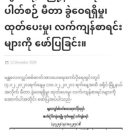
ပါတ်စဉ် မီတာ ခွဲဝေရရှိမှု၊
ထုတ်ပေးမှု၊ လက်ကျန်စာရင်း
များကို ဖော်ပြခြင်း။
12 December 2020
မန္တလေးလျှပ်စစ်ဓာတ်အားပေးရေးကော်ပိုရေးရှင်းတွင်
(၄.၁၂.၂၀၂၀)ရက်နေ့မှ (၁၀.၁၂.၂၀၂၀) ရက်နေ့အထိ ခရိုင်/မြို့နယ်
အလိုက် မီတာ ခွဲဝေရရှိမှု၊ ထုတ်ပေးမှု၊ လက်ကျန်စာရင်းများကို
အောက်ပါအတိုင်း ဖော်ပြအပ်ပါသည်-