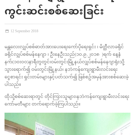
ကွင်းဆင်းစစ်ဆေးခြင်း
12 September 2018
မန္တလေးလျှပ်စစ်ဓာတ်အားပေးရေးကော်ပိုရေးရှင်း ၊ မိတ္ထီလာခရိုင်
ခရိုင်လျှပ်စစ်မန်နေဂျာ ၊ ဦးနေဦးသည်(၁၀.၉.၂၀၁၈ )ရက် နေ့နံ
နက်(၁၀း၀၀)နာရီတွတွင်၊ဝမ်းတွင်းမြို့နယ်လျှပ်စစ်မန်နေဂျာရုံးသို့
သွားရောက်၍ ဝမ်းတွင်းမြို့နယ်၊ နဘဲကန်ကျေးရွာမီးလင်းရေး
ငွေစာရင်း ရှင်းတမ်းများနှင့်ပတ်သက်၍ ဖြစ်စဥ်အမှန်အားစစ်ဆေးခဲ့
ပါသည်။
ထိုသို့စစ်ဆေးရာတွင် တိုင်ကြားသူများ၊နဘဲကန်ကျေးရွာမီးလင်းရေး
ကော်မတီများ တက်ရောက်ခဲ့ကြပါသည်။