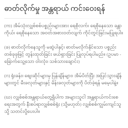
ဓာတ်လိုက်မှု အန္တရာယ် ကင်းဝေးရန်
(က) အိမ်သုံးလျှစ်စစ်ပစ္စည်းများအား ရေစိုလက်၊ ရေစိုနေသော ခန္တာ
ကိုယ်၊ ရေစိုနေသော အဝတ်အစားဝတ်လျက် ကိုင်တွင်ခြင်းမပြုရပါ။
(ခ) ဓာတ်လိုက်နေသူကို မဆွဲပါနှင့်၊ ဓာတ်မလိုက်နိုင်သော ပစ္စည်း
တစ်ခုခုဖြင့် တွန်းထုတ်ခြင်း ဖယ်ရှားခြင်း ပြုလုပ်ရပါမည်။ (ဥပမာ -
ခြောက်သွေ့သော ဝါးလုံး၊ သစ်သားချောင်း)
(ဂ) ရုံးခန်း၊ စျေးဆိုင်များမှ ပြန်ချိန်များ၊ အိမ်ပိတ်ပြီး အပြင်သွားချိန်
များတွင် မီးခလုတ်များနှင့် မိန်းခလုတ်များကို ပိတ်ခဲ့ရန် မမေ့ပါနဲ့။
(ဃ) လျှစ်စစ်အန္တရာယ်တွေ့ရှိပါက အများသူငါ အန္တရာယ်ကင်းစေ
ရေးအတွက် နီးစပ်ရာလျှစ်စစ်ရုံး (သို့မဟုတ်) လျှစ်စစ်ကျွမ်းကျင်သူ
သို့ သတင်းပို့ပေးပါ။