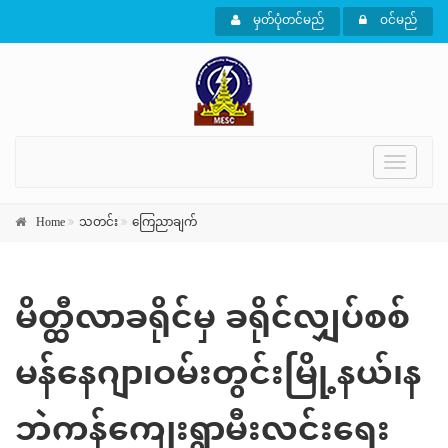
မှတ်ပုံတင်မည်
ဝင်မည်
Toggle
navigati
Home
သတင်း
ကြေညာချက်
မိတ္ထီလာခရိုင်မှ ခရိုင်လျှပ်စစ်
မန်နေဂျာ၊ဝမ်းတွင်းမြို့နယ်၊န
ဘဲကန်ကျေးရွာမီးလင်းရေး