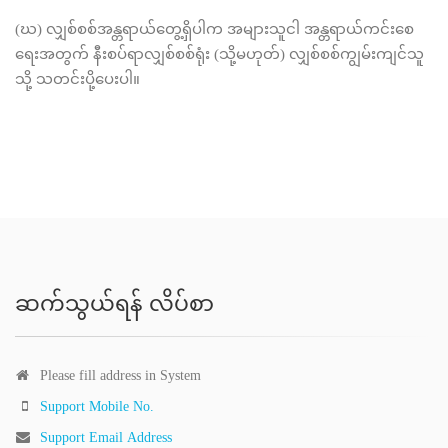
(ဃ) လျှစ်စစ်အန္တရာယ်တွေ့ရှိပါက အများသူငါ အန္တရာယ်ကင်းစေ
ရေးအတွက် နီးစပ်ရာလျှစ်စစ်ရုံး (သို့မဟုတ်) လျှစ်စစ်ကျွမ်းကျင်သူ
သို့ သတင်းပို့ပေးပါ။
ဆက်သွယ်ရန် လိပ်စာ
Please fill address in System
Support Mobile No.
Support Email Address