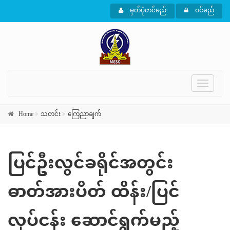
မှတ်ပုံတင်မည်
ဝင်မည်
Toggle
navigati
Home
သတင်း
ကြေညာချက်
ပြင်ဦးလွင်ခရိုင်အတွင်း
ဓာတ်အားပိတ် ထိန်း/ပြင်
လုပ်ငန်း ဆောင်ရွက်မည့်