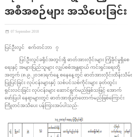
အစီအစဉ်များ အသိပေးခြင်း
07 September 2018
ပြင်ဦးလွင် စက်တင်ဘာ ၇
ပြင်ဦးလွင်ခရိုင်အတွင်းရှိ ဓာတ်အားလိုင်းများ ကြံ့ခိုင်မှုရှိစေ
ရေးနှင့် အများပြည်သူများ လျှပ်စစ်အန္တရာယ် ကင်းရှင်းရေးတို့
အတွက် (၈.၉.၂၀၁၈)ရက်နေ့ စနေနေ့တွင် ဓာတ်အားလိုင်းထိန်းသိမ်း
ပြုပြင်ခြင်း လုပ်ငန်းများနှင့် သစ်ပင်သစ်ကိုင်းများ ခုတ်ထွင်း
ရှင်းလင်းခြင်း လုပ်ငန်းများ ဆောင်ရွက်မည်ဖြစ်သဖြင့် အောက်
ဖော်ပြပါ နေရာများတွင် ဓာတ်အားပြတ်တောက်မည်ဖြစ်ကြောင်း
ကြိုတင်အသိပေး ပန်ကြားအပ်ပါသည်-