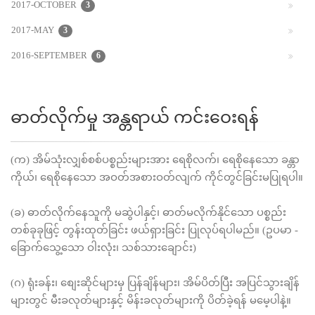
2017-OCTOBER
3
2017-MAY
3
2016-SEPTEMBER
6
ဓာတ်လိုက်မှု အန္တရာယ် ကင်းဝေးရန်
(က) အိမ်သုံးလျှစ်စစ်ပစ္စည်းများအား ရေစိုလက်၊ ရေစိုနေသော ခန္တာ
ကိုယ်၊ ရေစိုနေသော အဝတ်အစားဝတ်လျက် ကိုင်တွင်ခြင်းမပြုရပါ။
(ခ) ဓာတ်လိုက်နေသူကို မဆွဲပါနှင့်၊ ဓာတ်မလိုက်နိုင်သော ပစ္စည်း
တစ်ခုခုဖြင့် တွန်းထုတ်ခြင်း ဖယ်ရှားခြင်း ပြုလုပ်ရပါမည်။ (ဥပမာ -
ခြောက်သွေ့သော ဝါးလုံး၊ သစ်သားချောင်း)
(ဂ) ရုံးခန်း၊ စျေးဆိုင်များမှ ပြန်ချိန်များ၊ အိမ်ပိတ်ပြီး အပြင်သွားချိန်
များတွင် မီးခလုတ်များနှင့် မိန်းခလုတ်များကို ပိတ်ခဲ့ရန် မမေ့ပါနဲ့။